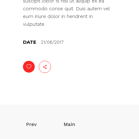
suscipit lobor is nisl ut aliquip ex ea
commodo conse quit. Duis autem vel
eum iriure dolor in hendrerit in
vulputate.
DATE
21/06/2017
Prev
Main