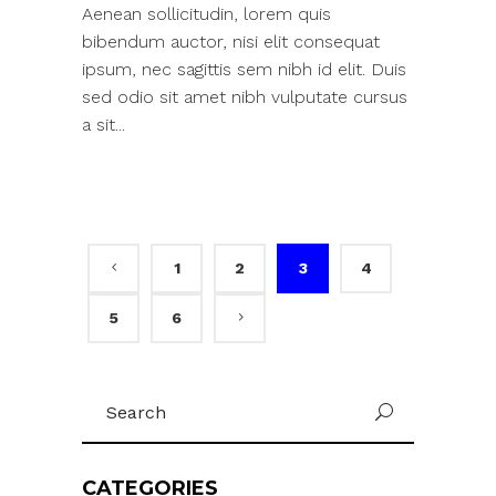
Aenean sollicitudin, lorem quis
bibendum auctor, nisi elit consequat
ipsum, nec sagittis sem nibh id elit. Duis
sed odio sit amet nibh vulputate cursus
a sit...
1
2
3
4
5
6
Search
U
for:
CATEGORIES